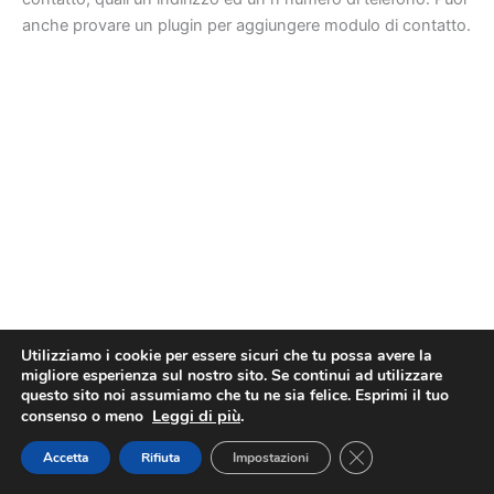
anche provare un plugin per aggiungere modulo di contatto.
Utilizziamo i cookie per essere sicuri che tu possa avere la
migliore esperienza sul nostro sito. Se continui ad utilizzare
questo sito noi assumiamo che tu ne sia felice. Esprimi il tuo
Leggi di più
.
consenso o meno
· Penna Creativa · Sviluppato da
Studio Wasabi
· P.IVA
02114920461 ·
Close GDPR Cookie
Accetta
Rifiuta
Impostazioni