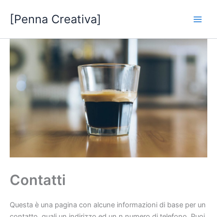
Vai
[Penna Creativa]
al
contenuto
Contatti
Questa è una pagina con alcune informazioni di base per un
contatto, quali un indirizzo ed un n numero di telefono. Puoi