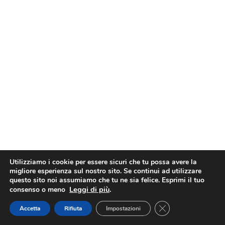
Utilizziamo i cookie per essere sicuri che tu possa avere la
migliore esperienza sul nostro sito. Se continui ad utilizzare
questo sito noi assumiamo che tu ne sia felice. Esprimi il tuo
Leggi di più
.
consenso o meno
· Penna Creativa · Sviluppato da
Studio Wasabi
· P.IVA
02114920461 ·
Close GDPR Cookie
Accetta
Rifiuta
Impostazioni